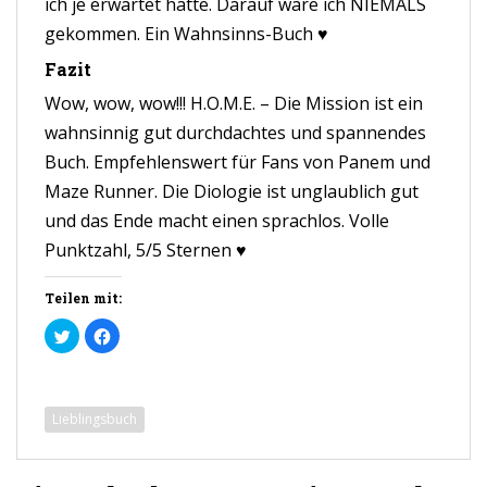
ich je erwartet hätte. Darauf wäre ich NIEMALS
gekommen. Ein Wahnsinns-Buch ♥
Fazit
Wow, wow, wow!!! H.O.M.E. – Die Mission ist ein
wahnsinnig gut durchdachtes und spannendes
Buch. Empfehlenswert für Fans von Panem und
Maze Runner. Die Diologie ist unglaublich gut
und das Ende macht einen sprachlos. Volle
Punktzahl, 5/5 Sternen ♥
Teilen mit:
K
K
l
l
i
i
c
c
k
k
,
,
u
u
Lieblingsbuch
m
m
ü
a
b
u
e
f
r
F