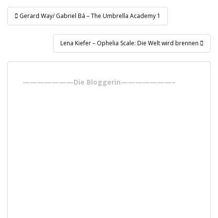
Beitragsnavigation
Gerard Way/ Gabriel Bá – The Umbrella Academy 1
Lena Kiefer – Ophelia Scale: Die Welt wird brennen
———————Die Bloggerin———————–