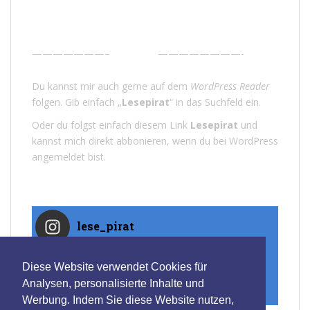
———————–
————————-
Du kannst mir auch gerne auf dem
WordPress Reader
folgen. Gib einfach „
Lesepirat
“ in das Suchfeld ein.
Oder du folgst einfach diesem Link
Lesepirat
und
kannst mich direkt abbonieren, wenn du bei WordPress
angemeldet bist.
lese_pirat
Diese Website verwendet Cookies für
Analysen, personalisierte Inhalte und
Auf Instagram folgen
Werbung. Indem Sie diese Website nutzen,