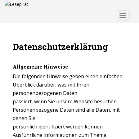
S
k
TOGGLE
i
p
t
o
Datenschutzerklärung
m
a
i
Allgemeine Hinweise
n
c
Die folgenden Hinweise geben einen einfachen
o
Überblick darüber, was mit Ihren
n
personenbezogenen Daten
t
passiert, wenn Sie unsere Website besuchen.
e
Personenbezogene Daten sind alle Daten, mit
n
t
denen Sie
persönlich identifiziert werden können.
Ausführliche Informationen zum Thema