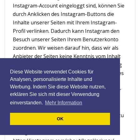
Instagram-Account eingeloggt sind, können Sie
durch Anklicken des Instagram-Buttons die
Inhalte unserer Seiten mit Ihrem Instagram-
Profil verlinken. Dadurch kann Instagram den
Besuch unserer Seiten Ihrem Benutzerkonto
zuordnen. Wir weisen darauf hin, dass wir als
Anbieter der Seiten keine Kenntnis vom Inhalt
der übermittelten Daten sowie deren Nutzung
Diese Website verwendet Cookies für
durch Instagram erhalten. Die Verwendung des
Analysen, personalisierte Inhalte und
Instagram-Plugins erfolgt auf Grundlage von
Werbung. Indem Sie diese Website nutzen,
Art. 6 Abs. 1 lit. f DSGVO. Der Websitebetreiber
erklären Sie sich mit dieser Verwendung
hat ein berechtigtes Interesse an einer
einverstanden.
Mehr Information
möglichst umfangreichen Sichtbarkeit in den
Sozialen Medien. Weitere Informationen hierzu
OK
finden Sie in der Datenschutzerklärung von
Instagram: