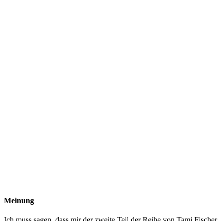
Meinung
Ich muss sagen, dass mir der zweite Teil der Reihe von Tami Fischer