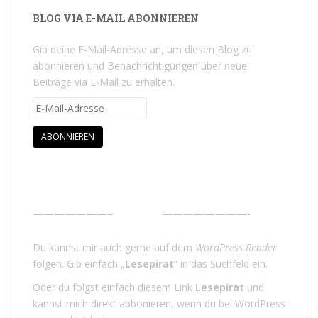
BLOG VIA E-MAIL ABONNIEREN
Gib deine E-Mail-Adresse an, um diesen Blog zu
abonnieren und Benachrichtigungen über neue
Beiträge via E-Mail zu erhalten.
E-Mail-Adresse
ABONNIEREN
———————–
————————-
Du kannst mir auch gerne auf dem
WordPress Reader
folgen. Gib einfach „
Lesepirat
“ in das Suchfeld ein.
Oder du folgst einfach diesem Link
Lesepirat
und
kannst mich direkt abbonieren, wenn du bei WordPress