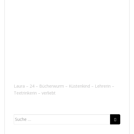
Laura – 24 – Bücherwurm – Küstenkind – Lehrerin –
Teetrinkerin – verliebt
Suche nach: