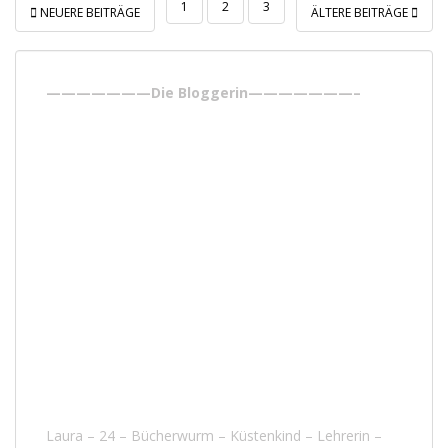
1
2
3
NEUERE BEITRÄGE
ÄLTERE BEITRÄGE
BEITRAGSNAVIGATION
———————Die Bloggerin———————–
Laura – 24 – Bücherwurm – Küstenkind – Lehrerin –