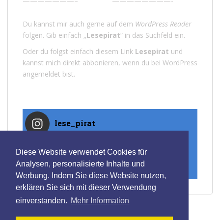
———————–
————————-
Du kannst mir auch gerne auf dem
WordPress Reader
folgen. Gib einfach „
Lesepirat
“ in das Suchfeld ein.
Oder du folgst einfach diesem Link
Lesepirat
und
kannst mich direkt abbonieren, wenn du bei WordPress
angemeldet bist.
lese_pirat
Diese Website verwendet Cookies für
Analysen, personalisierte Inhalte und
Auf Instagram folgen
Werbung. Indem Sie diese Website nutzen,
erklären Sie sich mit dieser Verwendung
einverstanden.
Mehr Information