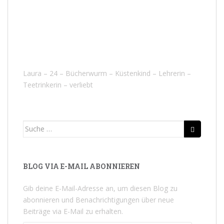
Laura – 24 – Bücherwurm – Küstenkind – Lehrerin –
Teetrinkerin – verliebt
Suche
nach:
BLOG VIA E-MAIL ABONNIEREN
Gib deine E-Mail-Adresse an, um diesen Blog zu
abonnieren und Benachrichtigungen über neue
Beiträge via E-Mail zu erhalten.