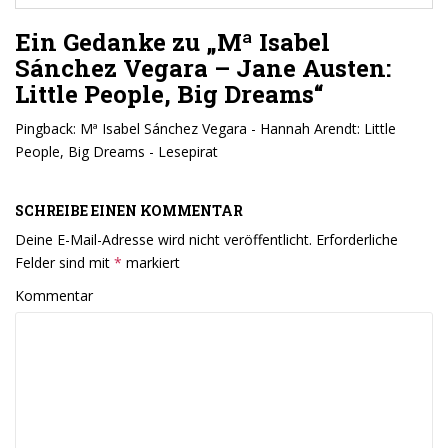
,
,
u
u
m
m
Ein Gedanke zu „Mª Isabel
ü
a
b
u
Sánchez Vegara – Jane Austen:
e
f
r
F
Little People, Big Dreams“
T
a
w
c
i
e
t
b
Pingback:
Mª Isabel Sánchez Vegara - Hannah Arendt: Little
t
o
e
o
People, Big Dreams - Lesepirat
r
k
z
z
u
u
t
t
SCHREIBE EINEN KOMMENTAR
e
e
i
i
l
l
Deine E-Mail-Adresse wird nicht veröffentlicht.
Erforderliche
e
e
n
n
Felder sind mit
*
markiert
(
(
W
W
i
i
Kommentar
r
r
d
d
i
i
n
n
n
n
e
e
u
u
e
e
m
m
F
F
e
e
n
n