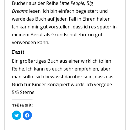
Bücher aus der Reihe
Little People, Big
Dreams
lesen. Ich bin einfach begeistert und
werde das Buch auf jeden Fall in Ehren halten.
Ich kann mir gut vorstellen, dass ich es später in
meinem Beruf als Grundschullehrerin gut
verwenden kann.
Fazit
Ein großartiges Buch aus einer wirklich tollen
Reihe. Ich kann es euch sehr empfehlen, aber
man sollte sich bewusst darüber sein, dass das
Buch für Kinder konzipiert wurde. Ich vergebe
5/5 Sterne.
Teilen mit:
K
K
l
l
i
i
c
c
k
k