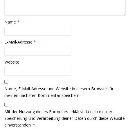
s
s
t
t
e
e
r
r
g
g
e
e
ö
ö
Name
*
f
f
f
f
n
n
e
e
t
t
E-Mail-Adresse
*
)
)
Website
Name, E-Mail-Adresse und Website in diesem Browser für
meinen nächsten Kommentar speichern.
Mit der Nutzung dieses Formulars erklärst du dich mit der
Speicherung und Verarbeitung deiner Daten durch diese Website
einverstanden.
*