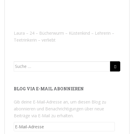
Laura – 24 – Bücherwurm – Küstenkind – Lehrerin –
Teetrinkerin – verliebt
Suche
nach:
BLOG VIA E-MAIL ABONNIEREN
Gib deine E-Mail-Adresse an, um diesen Blog zu
abonnieren und Benachrichtigungen über neue
Beiträge via E-Mail zu erhalten.
E-
Mail-