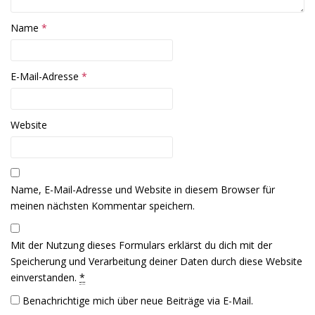
e
e
u
u
e
e
m
m
Name
*
F
F
e
e
n
n
s
s
t
t
E-Mail-Adresse
*
e
e
r
r
g
g
e
e
ö
ö
f
f
Website
f
f
n
n
e
e
t
t
)
)
Name, E-Mail-Adresse und Website in diesem Browser für
meinen nächsten Kommentar speichern.
Mit der Nutzung dieses Formulars erklärst du dich mit der
Speicherung und Verarbeitung deiner Daten durch diese Website
einverstanden.
*
Benachrichtige mich über neue Beiträge via E-Mail.